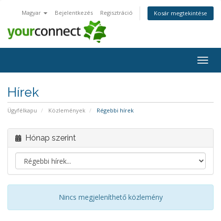
Magyar
Bejelentkezés
Regisztráció
Kosár megtekintése
Váltá
a
navig
Hírek
Ügyfélkapu
Közlemények
Régebbi hírek
Hónap szerint
Nincs megjeleníthető közlemény