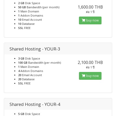
2 GB
Disk Space
1,600.00 THB
50 GB
Bandwidth (per month)
1
Main Domain
ต่อ 1 ปี
1
Addon Domains
10
Email Account
buy now
10
Database
SSL
FREE
Shared Hosting - YOUR-3
3 GB
Disk Space
2,100.00 THB
100 GB
Bandwidth (per month)
1
Main Domain
ต่อ 1 ปี
4
Addon Domains
20
Email Account
buy now
20
Database
SSL
FREE
Shared Hosting - YOUR-4
5 GB
Disk Space