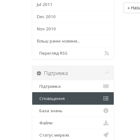
Jul 2011
« Наз
Dec 2010
Nov 2010
більш ранні новини...
Перегляд RSS
Підтримка
Підтримка
Сповіщення
База знань
Файли
Статус мережі