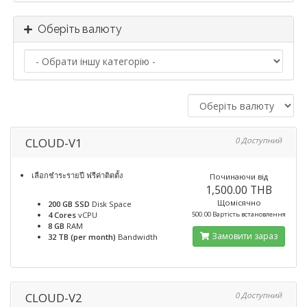
Оберіть валюту
CLOUD-V1
0 Доступний
เลือกชำระรายปี ฟรีค่าติดตั้ง
Починаючи від
1,500.00 THB
Щомісячно
200 GB SSD
Disk Space
4 Cores
vCPU
500.00 Вартість встановлення
8 GB
RAM
Замовити зараз
32 TB (per month)
Bandwidth
CLOUD-V2
0 Доступний