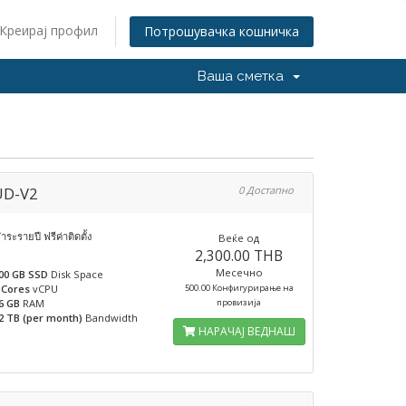
Креирај профил
Потрошувачка кошничка
Ваша сметка
UD-V2
0 Достапно
ำระรายปี ฟรีค่าติดตั้ง
Веќе од
2,300.00 THB
Месечно
00 GB SSD
Disk Space
 Cores
vCPU
500.00 Конфигурирање на
6 GB
RAM
провизија
2 TB (per month)
Bandwidth
НАРАЧАЈ ВЕДНАШ