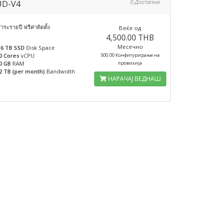
UD-V4
0 Достапно
ำระรายปี ฟรีค่าติดตั้ง
Веќе од
4,500.00 THB
Месечно
.6 TB SSD
Disk Space
0 Cores
vCPU
500.00 Конфигурирање на
0 GB
RAM
провизија
2 TB (per month)
Bandwidth
НАРАЧАЈ ВЕДНАШ