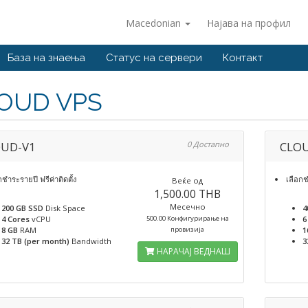
Macedonian
Најава на профил
База на знаења
Статус на сервери
Контакт
OUD VPS
UD-V1
0 Достапно
CLO
กชำระรายปี ฟรีค่าติดตั้ง
เลือกช
Веќе од
1,500.00 THB
Месечно
200 GB SSD
Disk Space
4
4 Cores
vCPU
500.00 Конфигурирање на
6
8 GB
RAM
провизија
1
32 TB (per month)
Bandwidth
3
НАРАЧАЈ ВЕДНАШ