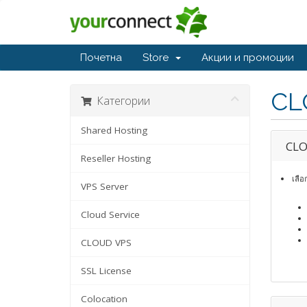
Почетна
Store
Акции и промоции
CL
Категории
Shared Hosting
CLO
Reseller Hosting
เลือ
VPS Server
Cloud Service
CLOUD VPS
SSL License
Colocation