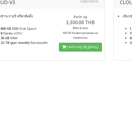
UD-V3
0 Достапно
CLO
กชำระรายปี ฟรีค่าติดตั้ง
เลือกช
Веќе од
3,300.00 THB
Месечно
800 GB SSD
Disk Space
1
8 Cores
vCPU
500.00 Конфигурирање на
1
30 GB
RAM
провизија
6
32 TB (per month)
Bandwidth
3
НАРАЧАЈ ВЕДНАШ