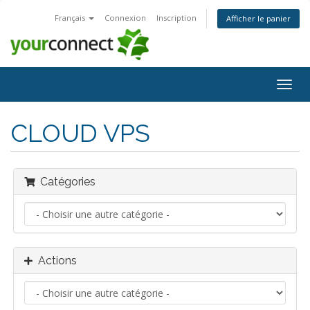
Français
Connexion
Inscription
Afficher le panier
Bascu
la
navig
CLOUD VPS
Catégories
Actions