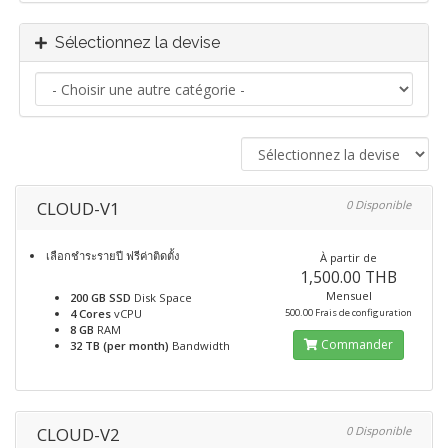
Sélectionnez la devise
CLOUD-V1
0 Disponible
เลือกชำระรายปี ฟรีค่าติดตั้ง
À partir de
1,500.00 THB
Mensuel
200 GB SSD
Disk Space
4 Cores
vCPU
500.00 Frais de configuration
8 GB
RAM
Commander
32 TB (per month)
Bandwidth
CLOUD-V2
0 Disponible