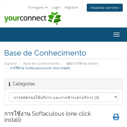
Português
Login
Registrar
Visualizar carrinho
Alter
nave
Base de Conhecimento
Suporte
Base de Conhecimento
คู่มือการใช้งาน cPanel
การใช้งาน Softaculous (one click install)
Categorias
การใช้งาน Softaculous (one click
install)