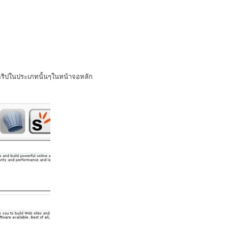
คริปในประเภทนั้นๆในหน้าจอหลัก