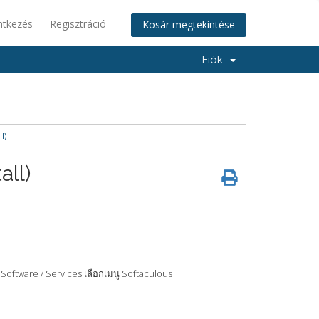
ntkezés
Regisztráció
Kosár megtekintése
Fiók
l)
all)
 Software / Services เลือกเมนู Softaculous