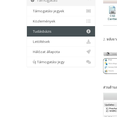
Támogatási jegyek
Közlemények
Tudásbázis
2. หลังจ
Letöltések
Hálózat állapota
Új Támogatási Jegy
ส่วนด้าน