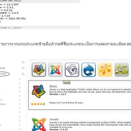
รายการจากแถบประเภท(ซ้ายมือ)ถ้ากดที่ชื่อประเภทจะเป็นการแสดงรายละเอียด ส