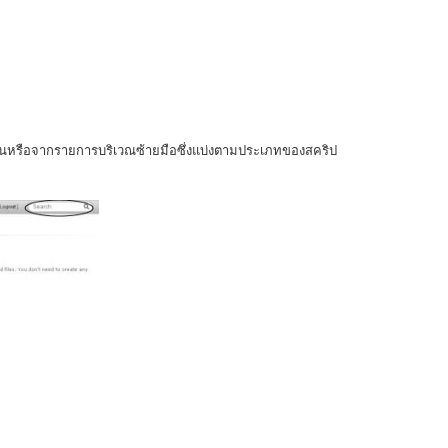
ขวาบนหรือจากรายการบริเวณซ้ายมือซึ่งแบ่งตามประเภทของสคริป