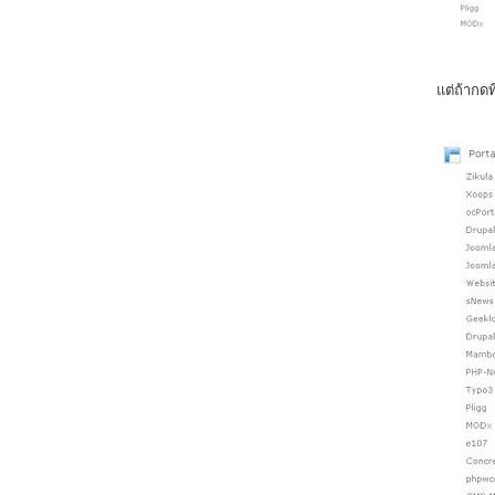
แต่ถ้ากด