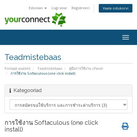
Estonian
Logi sisse
Registreeri
Vaata ostukorvi
Togg
navig
Teadmistebaas
Portaali avaleht
Teadmistebaas
คู่มือการใช้งาน cPanel
การใช้งาน Softaculous (one click install)
Kategooriad
การใช้งาน Softaculous (one click
install)