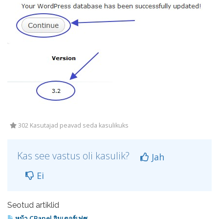
302 Kasutajad peavad seda kasulikuks
Kas see vastus oli kasulik?
Jah
Ei
Seotud artiklid
หน้า CPanel อินเตอร์เฟซ