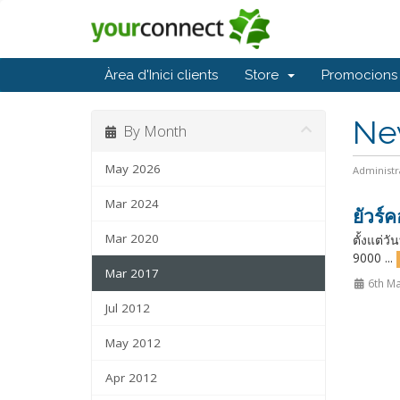
Àrea d'Inici clients
Store
Promocions
Ne
By Month
May 2026
Administr
Mar 2024
ยัวร์
Mar 2020
ตั้งแต่ว
9000 ...
Mar 2017
6th Ma
Jul 2012
May 2012
Apr 2012