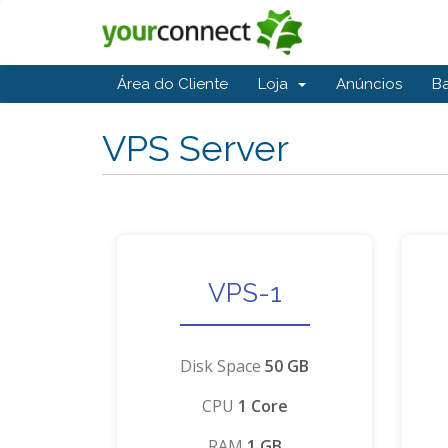
Área do Cliente
Loja
Anúncios
B
VPS Server
VPS-1
Disk Space
50 GB
CPU
1 Core
RAM
1 GB