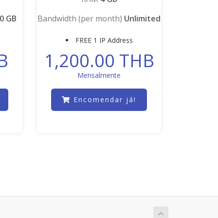
H
o
0 GB
Bandwidth (per month)
Unlimited
s
t
FREE 1 IP Address
i
B
1,200.00 THB
n
g
Mensalmente
R
Encomendar já!
e
s
e
l
l
e
r
H
o
s