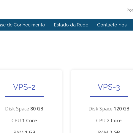
Po
ase de Conhecimento
Estado da Rede
Contacte-nos
VPS-2
VPS-3
Disk Space
80 GB
Disk Space
120 GB
CPU
1 Core
CPU
2 Core
RAM
1 GB
RAM
2 GB