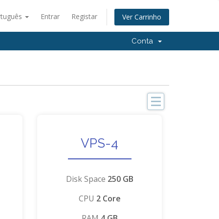
rtuguês
Entrar
Registar
Ver Carrinho
Conta
Categorias
VPS-4
S
h
a
Disk Space
250 GB
r
CPU
2 Core
e
d
RAM
4 GB