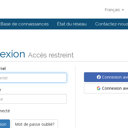
Français
Base de connaissances
État du réseau
Contactez-nou
exion
Accès restreint
iel
Connexion av
Connexion av
e
necté
Mot de passe oublié?