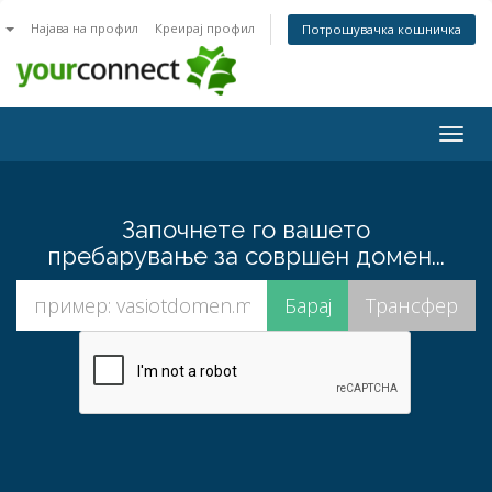
n
Најава на профил
Креирај профил
Потрошувачка кошничка
Togg
navig
Започнете го вашето
пребарување за совршен домен...