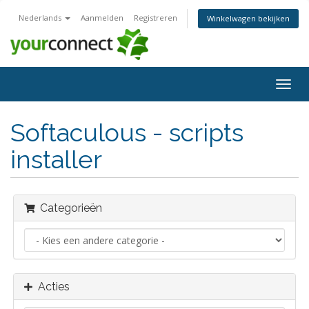
Nederlands
Aanmelden
Registreren
Winkelwagen bekijken
Navig
in-/u
Softaculous - scripts
installer
Categorieën
Acties