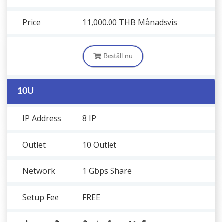
Price
11,000.00 THB
Månadsvis
Beställ nu
10U
IP Address
8 IP
Outlet
10 Outlet
Network
1 Gbps Share
Setup Fee
FREE