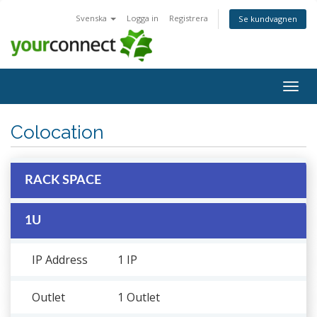
Svenska
Logga in
Registrera
Se kundvagnen
Togg
navig
Colocation
RACK SPACE
1U
IP Address
1 IP
Outlet
1 Outlet