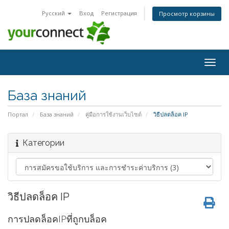
Русский
Вход
Регистрация
Просмотр корзины
Togg
navig
База знаний
Портал
База знаний
คู่มือการใช้งานเว็บไซต์
วิธีปลดล็อค IP
Категории
วิธีปลดล็อค IP
การปลดล็อคIPที่ถูกบล็อค