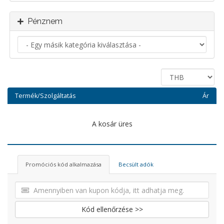
Pénznem
Termék/Szolgáltatás
Ár
A kosár üres
Promóciós kód alkalmazása
Becsült adók
Kód ellenőrzése >>