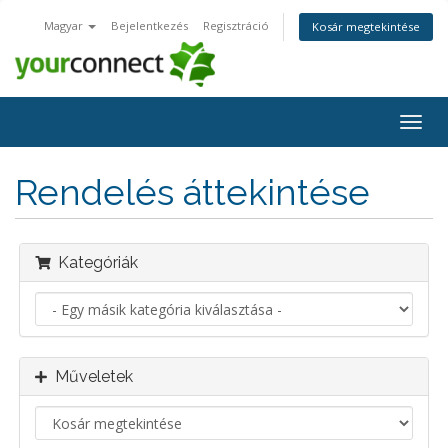
Magyar
Bejelentkezés
Regisztráció
Kosár megtekintése
Váltá
a
navig
Rendelés áttekintése
Kategóriák
Műveletek