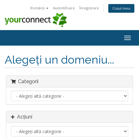
Română
Autentificare
Înregistrare
Coșul meu
Navi
Togg
Alegeți un domeniu...
Categorii
Acțiuni