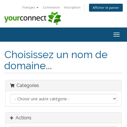
Français
Connexion
Inscription
Afficher le panier
Bascu
la
navig
Choisissez un nom de
domaine...
Catégories
Actions