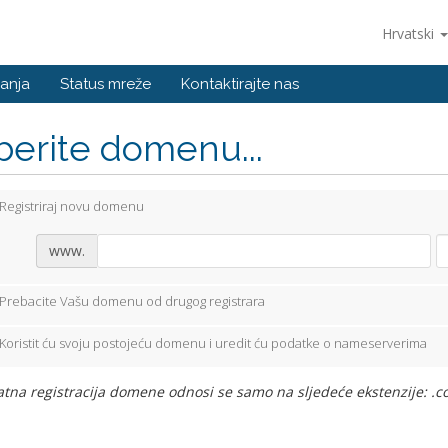
Hrvatski
anja
Status mreže
Kontaktirajte nas
berite domenu...
Registriraj novu domenu
www.
Prebacite Vašu domenu od drugog registrara
Koristit ću svoju postojeću domenu i uredit ću podatke o nameserverima
tna registracija domene odnosi se samo na sljedeće ekstenzije: .