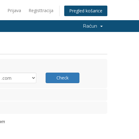
Prijava
Registtracija
Pregled košarice
Račun
Check
com