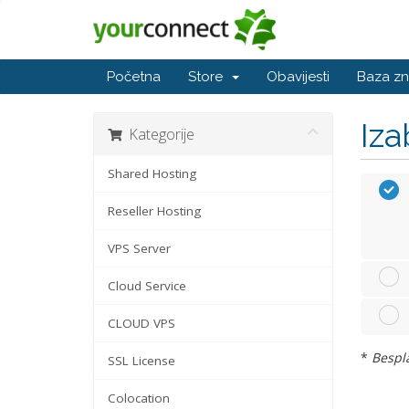
Početna
Store
Obavijesti
Baza zn
Iza
Kategorije
Shared Hosting
Reseller Hosting
VPS Server
Cloud Service
CLOUD VPS
*
Bespla
SSL License
Colocation