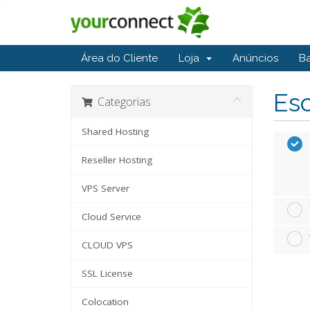
Área do Cliente
Loja
Anúncios
B
Esc
Categorias
Shared Hosting
Reseller Hosting
VPS Server
Cloud Service
CLOUD VPS
SSL License
Colocation