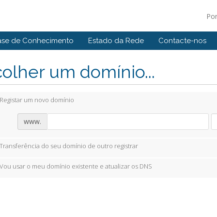
Po
ase de Conhecimento
Estado da Rede
Contacte-nos
olher um domínio...
Registar um novo domínio
www.
Transferência do seu domínio de outro registrar
Vou usar o meu domínio existente e atualizar os DNS