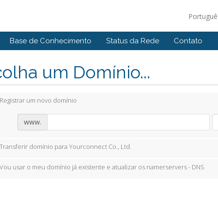
Portugu
Base de Conhecimento
Status da Rede
Contato
olha um Domínio...
Registrar um novo domínio
www.
Transferir domínio para Yourconnect Co., Ltd.
Vou usar o meu domínio já existente e atualizar os namerservers - DNS