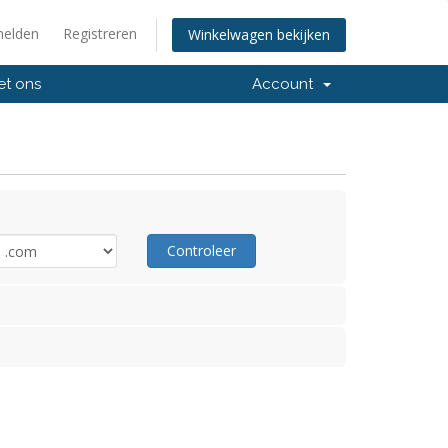
elden
Registreren
Winkelwagen bekijken
et ons
Account
Controleer