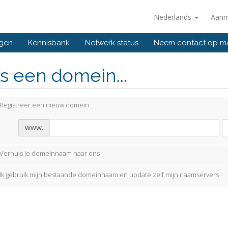
Nederlands
Aanm
ngen
Kennisbank
Netwerk status
Neem contact op m
s een domein...
Registreer een nieuw domein
www.
Verhuis je domeinnaam naar ons
Ik gebruik mijn bestaande domeinnaam en update zelf mijn naamservers