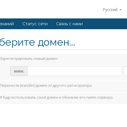
Русский
 знаний
Статус сети
Связь с нами
берите домен...
Зарегистрировать новый домен
www.
Перенести (transfer) домен от другого регистратора
Я буду использовать свой домен и обновлю его name-сервера