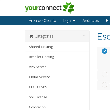
Área do Cliente
Loja
Anúncios
B
Esc
Categorias
Shared Hosting
Reseller Hosting
VPS Server
Cloud Service
CLOUD VPS
SSL License
Colocation