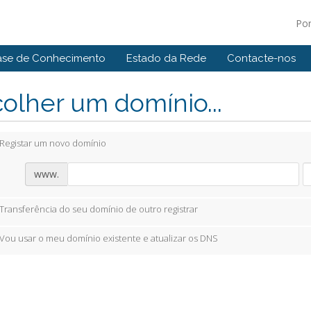
Po
ase de Conhecimento
Estado da Rede
Contacte-nos
olher um domínio...
Registar um novo domínio
www.
Transferência do seu domínio de outro registrar
Vou usar o meu domínio existente e atualizar os DNS