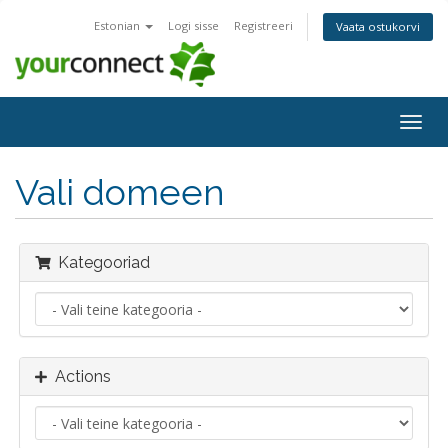
Estonian
Logi sisse
Registreeri
Vaata ostukorvi
Togg
navig
Vali domeen
Kategooriad
Actions