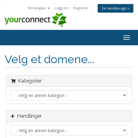
Norwegian
Logg inn
Registrer
Se handlevogn »
Bytt
navig
Velg et domene...
Kategorier
Handlinger